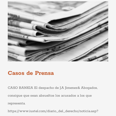
funcione la
web.
Estadísticas
Para que
podamos
mejorar la
funcionalidad
y estructura
de la web, en
base a cómo
se usa la
web.
Casos de Prensa
Experiencia
Para que
CASO BANKIA El despacho de J.A Jimenez& Abogados,
nuestra web
funcione lo
consigue que sean absueltos los acusados a los que
mejor posible
durante tu
representa.
visita. Si
https://www.iustel.com/diario_del_derecho/noticia.asp?
rechaza estas