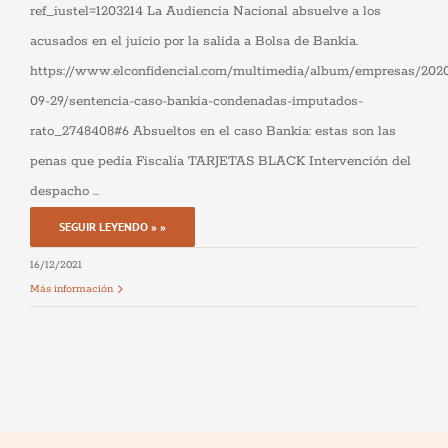
cookies,
ref_iustel=1203214 La Audiencia Nacional absuelve a los
algunas
funcionalidades
acusados en el juicio por la salida a Bolsa de Bankia.
desaparecerán
de la web.
https://www.elconfidencial.com/multimedia/album/empresas/202
09-29/sentencia-caso-bankia-condenadas-imputados-
rato_2748408#6 Absueltos en el caso Bankia: estas son las
Marketing
Al compartir tus
penas que pedía Fiscalía TARJETAS BLACK Intervención del
intereses y
comportamiento
despacho
...
mientras visitas
nuestro sitio,
SEGUIR LEYENDO » »
aumentas la
posibilidad de
16/12/2021
ver contenido y
ofertas
Más información
personalizados.