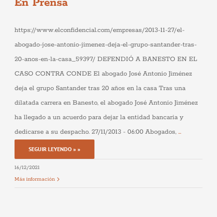
En Prensa
https://www.elconfidencial.com/empresas/2013-11-27/el-
abogado-jose-antonio-jimenez-deja-el-grupo-santander-tras-
20-anos-en-la-casa_59397/ DEFENDIÓ A BANESTO EN EL
CASO CONTRA CONDE El abogado José Antonio Jiménez
deja el grupo Santander tras 20 años en la casa Tras una
dilatada carrera en Banesto, el abogado José Antonio Jiménez
ha llegado a un acuerdo para dejar la entidad bancaria y
dedicarse a su despacho. 27/11/2013 - 06:00 Abogados,
...
SEGUIR LEYENDO » »
Necesarias
Estas
16/12/2021
cookies no
Más información
son
opcionales.
Son
necesarias
para que