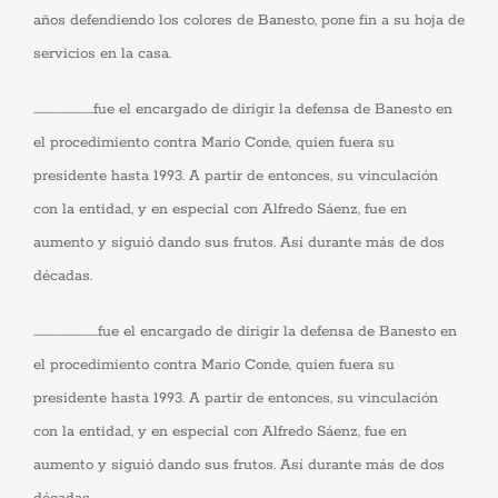
cookies,
algunas
años defendiendo los colores de Banesto, pone fin a su hoja de
funcionalidades
servicios en la casa.
desaparecerán
de la web.
………………………fue el encargado de dirigir la defensa de Banesto en
el procedimiento contra Mario Conde, quien fuera su
Marketing
Al compartir tus
presidente hasta 1993. A partir de entonces, su vinculación
intereses y
comportamiento
con la entidad, y en especial con Alfredo Sáenz, fue en
mientras visitas
aumento y siguió dando sus frutos. Así durante más de dos
nuestro sitio,
aumentas la
décadas.
posibilidad de
ver contenido y
ofertas
………………………..fue el encargado de dirigir la defensa de Banesto en
personalizados.
el procedimiento contra Mario Conde, quien fuera su
presidente hasta 1993. A partir de entonces, su vinculación
con la entidad, y en especial con Alfredo Sáenz, fue en
aumento y siguió dando sus frutos. Así durante más de dos