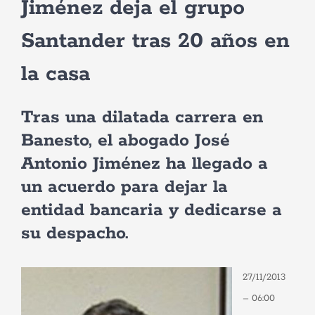
Jiménez deja el grupo
Santander tras 20 años en
la casa
Tras una dilatada carrera en
Banesto, el abogado José
Antonio Jiménez ha llegado a
un acuerdo para dejar la
entidad bancaria y dedicarse a
Necesarias
su despacho.
Estas
cookies no
son
opcionales.
27/11/2013
Son
– 06:00
necesarias
para que