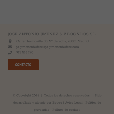
JOSE ANTONIO JIMENEZ & ABOGADOS S.L
Calle Hermosilla 30, 5º derecha, 28001 Madrid
ja-jimenezbufete@ja-jimenezbufete.com
913 516 170
CONTACTO
© Copyright
2026 | Todos los derechos reservados | Sitio
desarrollado y alojado por
Bouge
|
Aviso Legal
|
Política de
Tus
privacidad
|
Política de cookies