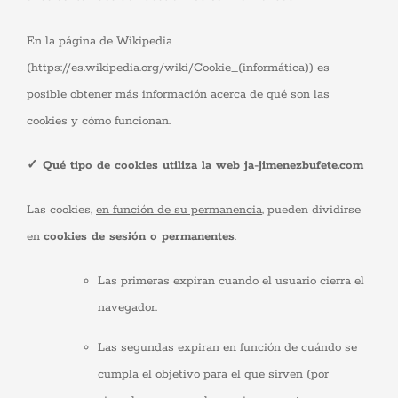
funcione la
web.
En la página de Wikipedia
(https://es.wikipedia.org/wiki/Cookie_(informática)) es
Estadísticas
posible obtener más información acerca de qué son las
Para que
podamos
cookies y cómo funcionan.
mejorar la
funcionalidad
y estructura
✓ Qué tipo de cookies utiliza la web ja-jimenezbufete.com
de la web, en
base a cómo
se usa la
Las cookies,
en función de su permanencia
, pueden dividirse
web.
en
cookies de sesión o permanentes
.
Experiencia
Las primeras expiran cuando el usuario cierra el
Para que
navegador.
nuestra web
funcione lo
mejor posible
Las segundas expiran en función de cuándo se
durante tu
visita. Si
cumpla el objetivo para el que sirven (por
rechaza estas