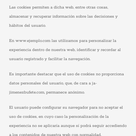
Las cookies permiten a dicha web, entre otras cosas,
almacenar y recuperar información sobre las decisiones y
hábitos del usuario.
En www.ejemplo.com las utilizamos para personalizar la
experiencia dentro de nuestra web, identificar y recordar al
usuario registrado y facilitar la navegación.
Es importante destacar que el uso de cookies no proporciona
datos personales del usuario, que, de cara a ja-
jimenezbufete.com, permanece anónimo.
Necesarias
Estas
El usuario puede configurar su navegador para no aceptar el
cookies no
son
uso de cookies, en cuyo caso la personalización de la
opcionales.
Son
experiencia no se aplicaría aunque sí podrá seguir accediendo
necesarias
para que
a los contenidos de nuestra web con normalidad.