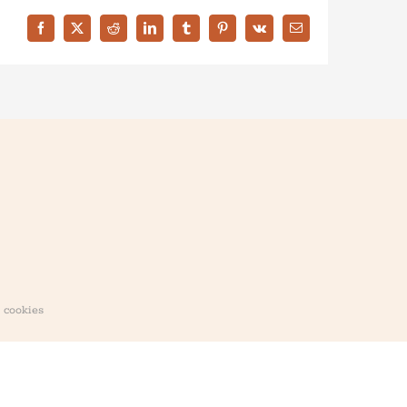
Facebook
X
Reddit
LinkedIn
Tumblr
Pinterest
Vk
Correo
electrónico
e cookies