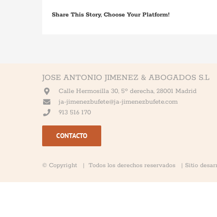
Share This Story, Choose Your Platform!
JOSE ANTONIO JIMENEZ & ABOGADOS S.L
Calle Hermosilla 30, 5º derecha, 28001 Madrid
ja-jimenezbufete@ja-jimenezbufete.com
913 516 170
CONTACTO
Necesarias
Estas
© Copyright
| Todos los derechos reservados | Sitio desarr
cookies no
son
opcionales.
Son
necesarias
para que