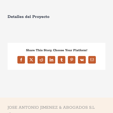
Detalles del Proyecto
Share This Story, Choose Your Platform!
Facebook
X
Reddit
LinkedIn
Tumblr
Pinterest
Vk
Correo
electrónico
Necesarias
Estas
cookies no
son
opcionales.
Son
JOSE ANTONIO JIMENEZ & ABOGADOS S.L
necesarias
para que