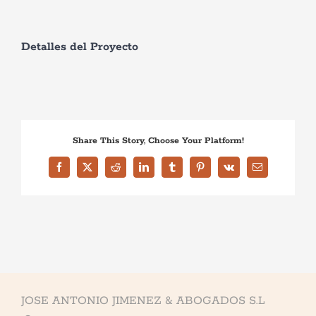
Detalles del Proyecto
Share This Story, Choose Your Platform!
Facebook
X
Reddit
LinkedIn
Tumblr
Pinterest
Vk
Correo
electrónico
Necesarias
Estas
cookies no
son
opcionales.
Son
JOSE ANTONIO JIMENEZ & ABOGADOS S.L
necesarias
para que