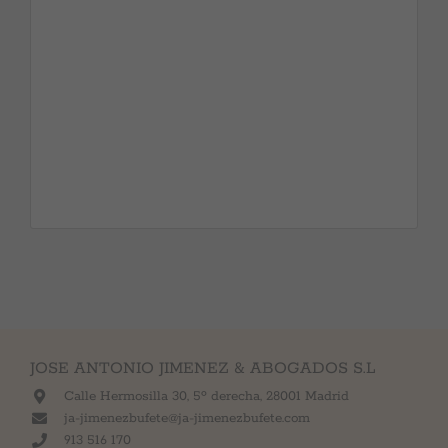
últimos 35 años, de este país. Igualmente, a nivel civil,
también han participado en importantísimos asuntos
de indudable trascendencia económica, tanto por su
dimensión de profesionales procedentes de entidades
financieras, como de seguir asumiendo procedimientos
judiciales encargados por éstas.
JOSE ANTONIO JIMENEZ & ABOGADOS S.L
Calle Hermosilla 30, 5º derecha, 28001 Madrid
ja-jimenezbufete@ja-jimenezbufete.com
913 516 170