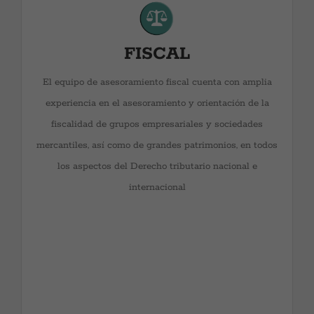
grupos empresariales y sociedades mercantiles, así
como de grandes patrimonios, en todos los aspectos
FISCAL
del Derecho tributario nacional e internacional. Somos
expertos en la resolución de conflictos tributarios tanto
El equipo de asesoramiento fiscal cuenta con amplia
en inspecciones como en otros procedimientos de
experiencia en el asesoramiento y orientación de la
comprobación tributaria y en recaudación. Llevamos
fiscalidad de grupos empresariales y sociedades
toda clase de recursos en vía económico-
mercantiles, así como de grandes patrimonios, en todos
administrativa y contencioso administrativa.
los aspectos del Derecho tributario nacional e
Tramitamos Acuerdos en materia de Precios de
internacional
Transferencia y prestamos asistencia en
Procedimientos amistosos. Somos expertos
reconocidos, además, en el régimen sustantivo y fiscal
de Fundaciones, Asociaciones y ONGS: constitución,
estatutos, relaciones con los protectorados y régimen
fiscal especial