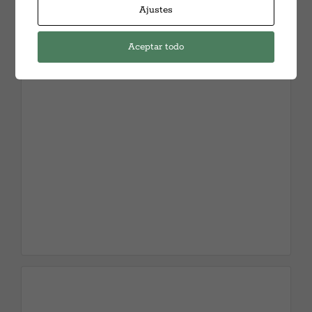
Ajustes
contratación, retribución y cláusulas de resolución,
como en materia de ejecución y extinción de la relación
Aceptar todo
laboral especial.
Política disciplinaria.