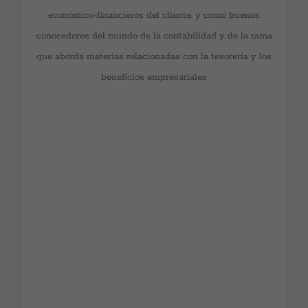
como buenos conocedores del mundo de la
económico-financieros del cliente, y como buenos
contabilidad y de la rama que aborda materias
conocedores del mundo de la contabilidad y de la rama
relacionadas con la tesorería y los beneficios
que aborda materias relacionadas con la tesorería y los
empresariales, es un equipo perfectamente formado
beneficios empresariales
tanto para el asesoramiento de empresas, de una forma
global, como para asumir y solventar situaciones de
crisis empresariales, o de cambios de tamaño o
actividad. Ello les ha permitido tener una amplia
experiencia profesional en el mundo de las
reestructuraciones empresariales y la consultoría de
empresas, que incluye por supuesto fusiones y
escisiones.