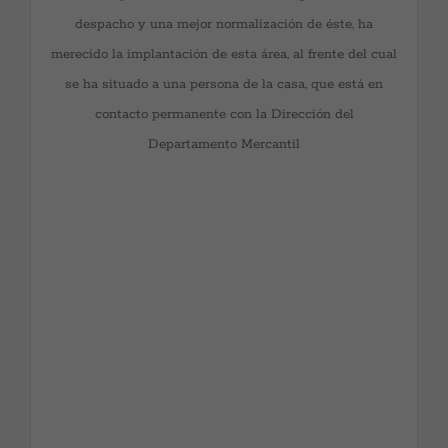
ellos en defensa de los intereses de habituales
despacho y una mejor normalización de éste, ha
acreedores (entidades financieras), y en otros instando
merecido la implantación de esta área, al frente del cual
directamente el concurso. También, debido a su
se ha situado a una persona de la casa, que está en
formación primigenia de contenido procesal, el equipo
contacto permanente con la Dirección del
ha tenido participación directa en la defensa de
Departamento Mercantil
intereses de los empresarios en piezas de calificación
del concurso y en operaciones de tipo rescisorio,
algunas de singular cuantía y complejidad.