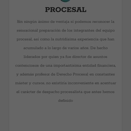
de Derecho Procesal en constantes máster y cursos, no
PROCESAL
existiría inconveniente en acentuar el carácter de
despacho procesalista que antes hemos definido. Y
Sin ningún ánimo de ventaja sí podemos reconocer la
como se conoce en mundos jurídicos, la materia
sensacional preparación de los integrantes del equipo
procesal exige cuanto menos una importantísima
procesal, así como la nutridísima experiencia que han
formación jurídica, en muchos ámbitos, debido a la
acumulado a lo largo de varios años. De hecho
interconexión que existe entre las ramas del Derecho.
liderados por quien ya fue director de asuntos
Dicho lo anterior es conveniente señalar la dimensión
contenciosos de una importantísima entidad financiera,
plural del Departamento de Derecho Procesal, con
y además profesor de Derecho Procesal en constantes
profesionales integrados en la rama y Ritos civiles, así
máster y cursos, no existiría inconveniente en acentuar
como otros integrados en los Ritos penales. A nivel
el carácter de despacho procesalista que antes hemos
practico, el despacho, o sus profesionales, han
definido
participado, como directores técnicos, en casi la
totalidad de los asuntos de contenido económico penal
más célebres e importantes de la historia de los