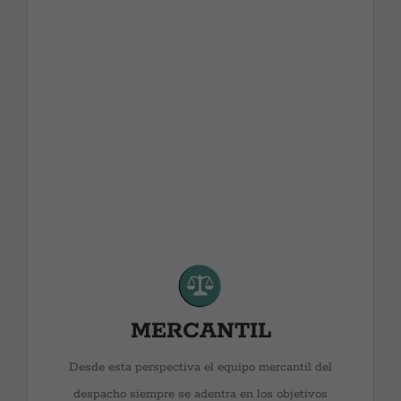
Como se dijo en la presentación, gran parte de los
profesionales del despacho, y desde luego los
responsables de cada área, han tenido un desarrollo
profesional en empresas privadas de distintos ámbitos,
lo que les ha imbuido un estilo de practicidad y de
eficiencia en ocasiones impropio con el mundo del
Derecho. Sin embargo ello les ha facilitado poder
afrontar, con una visión financiera, problemas jurídicos
que en ocasiones, distraen las soluciones que apetece
la empresa en el bien de una ventaja judicial que en
muchas ocasiones, por muy buena que sea, no resulta
MERCANTIL
tan beneficiosa para el cliente. Desde esta perspectiva
el equipo mercantil del despacho siempre se adentra
Desde esta perspectiva el equipo mercantil del
en los objetivos económico-financieros del cliente, y
despacho siempre se adentra en los objetivos