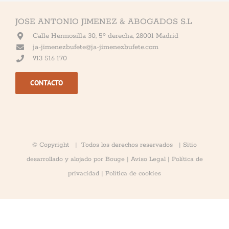
JOSE ANTONIO JIMENEZ & ABOGADOS S.L
Calle Hermosilla 30, 5º derecha, 28001 Madrid
ja-jimenezbufete@ja-jimenezbufete.com
913 516 170
CONTACTO
© Copyright
| Todos los derechos reservados | Sitio
desarrollado y alojado por
Bouge
|
Aviso Legal
|
Política de
Necesarias
privacidad
|
Política de cookies
Estas
cookies no
son
opcionales.
Son
necesarias
para que