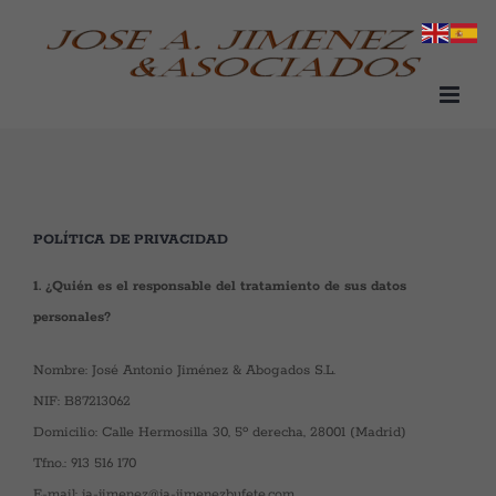
Saltar
al
contenido
POLÍTICA DE PRIVACIDAD
1. ¿Quién es el responsable del tratamiento de sus datos
personales?
Nombre: José Antonio Jiménez & Abogados S.L.
NIF: B87213062
Domicilio: Calle Hermosilla 30, 5º derecha, 28001 (Madrid)
Tfno.: 913 516 170
E-mail: ja-jimenez@ja-jimenezbufete.com