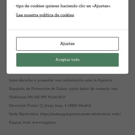
6. ¿De dónde provienen sus datos personales?
tipo de cookies quieres haciendo clic en «Ajustes».
Lee nuestra política de cookies
Los datos que tratamos en el despacho han sido proporcionados
por su titular y obtenidos con su autorización para la finalidad
principal.
Ajustes
7. ¿Dónde reclamar en caso de tratamiento incorrecto de los
datos?
Aceptar todo
Si considera que sus derechos no se han atendido debidamente,
tiene derecho a presentar una reclamación ante la Agencia
Española de Protección de Datos, cuyos datos de contacto son:
Teléfonos: 901 100 099 91.266.35.17
Dirección Postal: C/ Jorge Juan, 6 28001-Madrid
Sede Electrónica: https://sedeagpd.gob.es/sede-electronica-web/
Página web: www.agpd.es