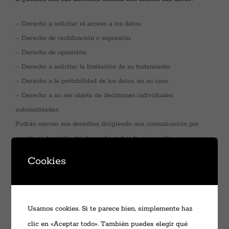
– Derecho a solicitar el acceso a los datos.
– Derecho de rectificación o supresión.
– Derecho de oposición.
– Derecho a solicitar la limitación de su tratamiento.
– Derecho a la portabilidad de los datos, en su caso.
– Derecho a no ser objeto de decisiones individuales
automatizadas.
Podrán ejercer sus derechos dirigiendo una comunicación por
escrito al domicilio del despacho indicado más arriba, o por correo
electrónico, adjuntando copia de su documento identificativo en
Cookies
ambos casos.
Le informamos de que en la página web de la Agencia Española
de Protección de Datos (www.agpd.es) dispone de modelos,
Usamos cookies. Si te parece bien, simplemente haz
formularios y demás información sobre sus derechos.
clic en «Aceptar todo». También puedes elegir qué